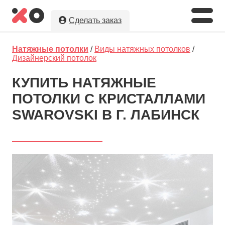
Сделать заказ
Укажите необходимые параметры, а
Натяжные потолки
/
Виды натяжных потолков
/
мы предложим Вам
лучшую цену
на
Дизайнерский потолок
натяжные потолки в г. Лабинск!
КУПИТЬ НАТЯЖНЫЕ
Оставляя заявку, Вы даете разрешение на
ПОТОЛКИ С КРИСТАЛЛАМИ
обработку и хранение Ваших персональных данных.
Вы сохраните полную анонимность до выбора
SWAROVSKI В Г. ЛАБИНСК
исполнителя.