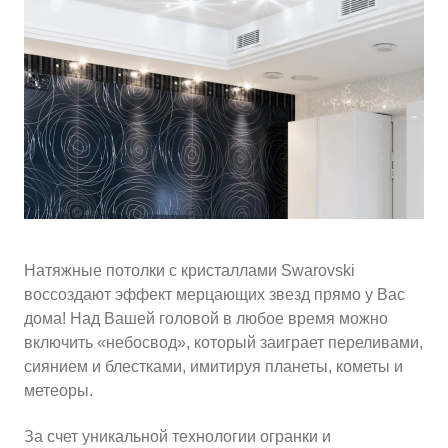
10
≈
2750
2
м
руб.
5
99
Ориентировочная площадь Вашего потолка
Подобрать исполнителя
Натяжные потолки с кристаллами Swarovski
воссоздают эффект мерцающих звезд прямо у Вас
дома! Над Вашей головой в любое время можно
включить «небосвод», который заиграет переливами,
сиянием и блестками, имитируя планеты, кометы и
метеоры.
За счет уникальной технологии огранки и