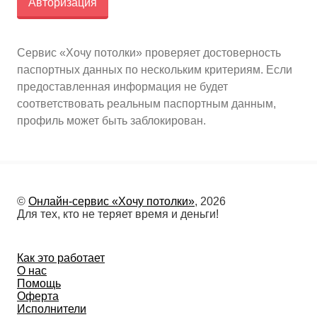
Авторизация
10
≈
2750
2
м
руб.
5
99
Ориентировочная площадь Вашего потолка
Сервис «Хочу потолки» проверяет достоверность
паспортных данных по нескольким критериям. Если
предоставленная информация не будет
Подобрать исполнителя
соответствовать реальным паспортным данным,
профиль может быть заблокирован.
©
Онлайн-сервис «Хочу потолки»
, 2026
Для тех, кто не теряет время и деньги!
Как это работает
О нас
Помощь
Оферта
Исполнители